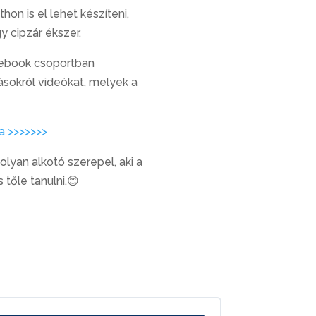
on is el lehet készíteni,
gy cipzár ékszer.
cebook csoportban
ásokról videókat, melyek a
a >>>>>>>
yan alkotó szerepel, aki a
tőle tanulni.😊