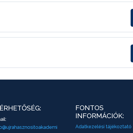
FONTOS
ÉRHETŐSÉG:
INFORMÁCIÓK:
il:
Adatkezelési tájékoztató
lo@ujrahasznositoakademi