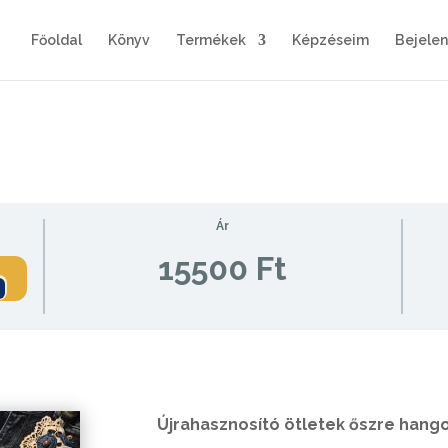
Főoldal
Könyv
Termékek
Képzéseim
Bejele
Ár
15500 Ft
Újrahasznosító ötletek őszre hango