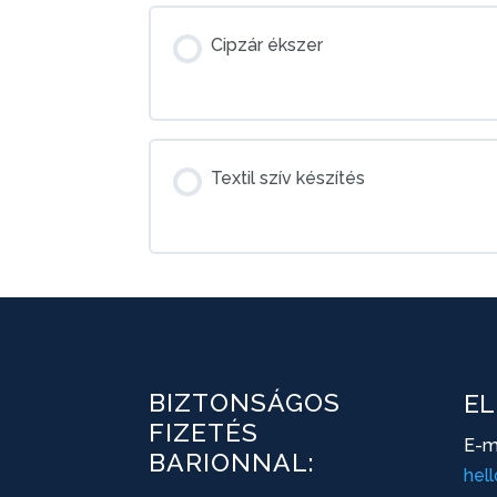
Cipzár ékszer
Textil szív készítés
BIZTONSÁGOS
EL
FIZETÉS
E-ma
BARIONNAL:
hel