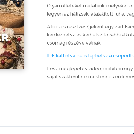
Olyan ötleteket mutatunk, melyeket otth
legyen az hátizsák, átalakított ruha, va
A kurzus résztvevőjeként egy zárt Fa
kérdezhetsz és kérhetsz további alkot
csomag részévé válnak.
IDE kattintva be is léphetsz a csoportb
Lesz meglepetés videó, melyben egy ol
saját szakterülete mestere és érdemes 