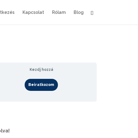
ntkezés
Kapcsolat
Rólam
Blog
Kezdj hozzá
Beiratkozom
lva!