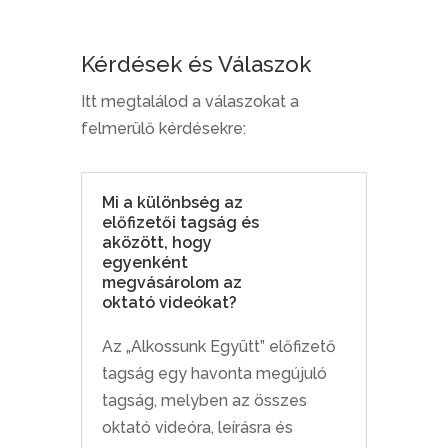
ELŐFIZETÉS
mennyiség
Kérdések és Válaszok
Itt megtalálod a válaszokat a
felmerülő kérdésekre:
Mi a különbség az
előfizetői tagság és
aközött, hogy
egyenként
megvásárolom az
oktató videókat?
Az „Alkossunk Együtt” előfizető
tagság egy havonta megújuló
tagság, melyben az összes
oktató videóra, leírásra és