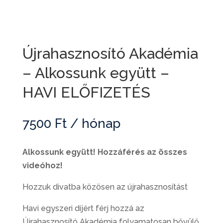
Újrahasznosító Akadémia
– Alkossunk együtt –
HAVI ELŐFIZETÉS
7500
Ft
/ hónap
Alkossunk együtt! Hozzáférés az összes
videóhoz!
Hozzuk divatba közösen az újrahasznosítást
Havi egyszeri díjért férj hozzá az
Újrahasznosító Akadémia folyamatosan bővülő