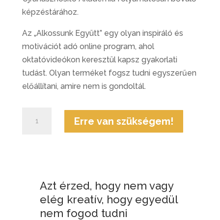
képzéstárához.
Az „Alkossunk Együtt” egy olyan inspiráló és
motivációt adó online program, ahol
oktatóvideókon keresztül kapsz gyakorlati
tudást. Olyan terméket fogsz tudni egyszerűen
előállítani, amire nem is gondoltál.
Újrahasznosító
Erre van szükségem!
Akadémia
-
Alkossunk
együtt
-
Azt érzed, hogy nem vagy
HAVI
elég kreatív, hogy egyedül
ELŐFIZETÉS
nem fogod tudni
mennyiség