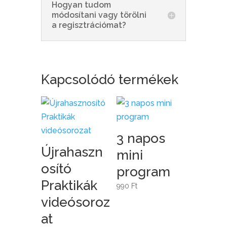
Hogyan tudom
módosítani vagy törölni
a regisztrációmat?
Kapcsolódó termékek
3 napos
Újrahaszn
mini
osító
program
Praktikák
990
Ft
videósoroz
at