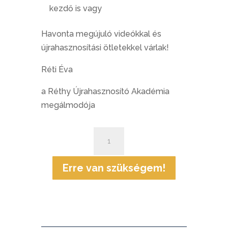
kezdő is vagy
Havonta megújuló videókkal és
újrahasznosítási ötletekkel várlak!
Réti Éva
a Réthy Újrahasznosító Akadémia
megálmodója
Újrahasznosító
Akadémia
-
Erre van szükségem!
Alkossunk
együtt
-
HAVI