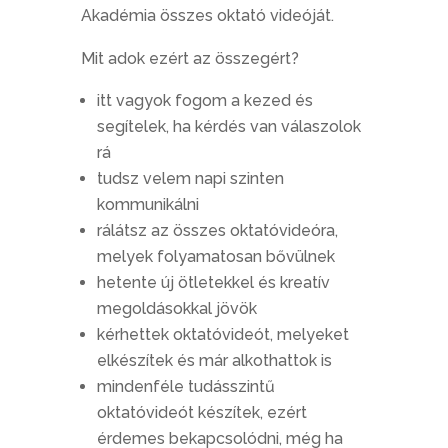
Akadémia összes oktató videóját.
Mit adok ezért az összegért?
itt vagyok fogom a kezed és
segítelek, ha kérdés van válaszolok
rá
tudsz velem napi szinten
kommunikálni
rálátsz az összes oktatóvideóra,
melyek folyamatosan bővülnek
hetente új ötletekkel és kreatív
megoldásokkal jövök
kérhettek oktatóvideót, melyeket
elkészítek és már alkothattok is
mindenféle tudásszintű
oktatóvideót készítek, ezért
érdemes bekapcsolódni, még ha