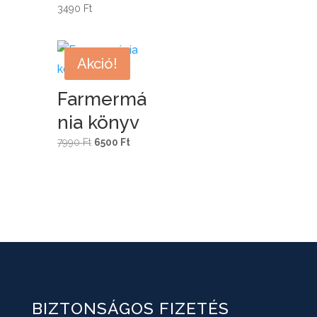
3490
Ft
Akció!
Farmermá
nia könyv
Original
Current
7990
Ft
6500
Ft
price
price
was:
is:
7990 Ft.
6500 Ft.
BIZTONSÁGOS FIZETÉS