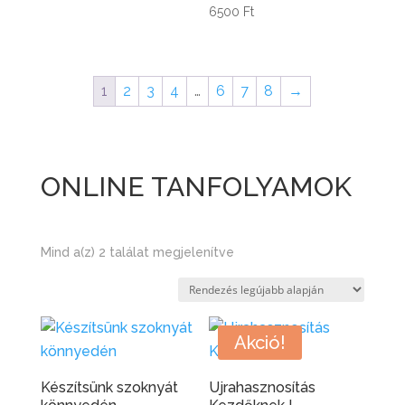
6500
Ft
1
2
3
4
…
6
7
8
→
ONLINE TANFOLYAMOK
Sorted
Mind a(z) 2 találat megjelenítve
by
latest
Akció!
Készítsünk szoknyát
Ujrahasznosítás