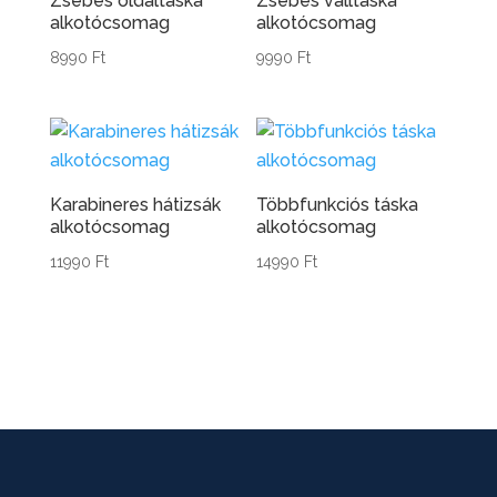
Zsebes oldaltáska
Zsebes válltáska
alkotócsomag
alkotócsomag
8990
Ft
9990
Ft
Karabineres hátizsák
Többfunkciós táska
alkotócsomag
alkotócsomag
11990
Ft
14990
Ft