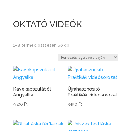
OKTATÓ VIDEÓK
Sorted
1–8 termék, összesen 60 db
by
latest
Kávékapszulából
Újrahasznosító
Angyalka
Praktikák videósorozat
4500
Ft
3490
Ft