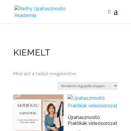
KIEMELT
Sorted
Mind a(z) 4 találat megjelenítve
by
latest
Újrahasznosító
Praktikák videósorozat