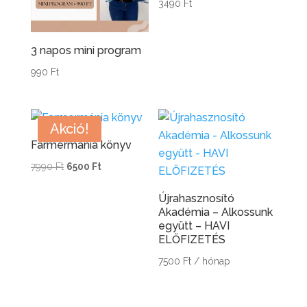
3490
Ft
3 napos mini program
990
Ft
Akció!
Farmermánia könyv
Original
Current
7990
Ft
6500
Ft
price
price
Újrahasznosító
was:
is:
Akadémia – Alkossunk
7990 Ft.
6500 Ft.
együtt – HAVI
ELŐFIZETÉS
7500
Ft
/ hónap