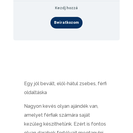
Kezdj hozzá
Beiratkozom
Egy jól bevált, elől-hátul zsebes, férfi
oldaltáska
Nagyon kevés olyan ajándék van,
amelyet férfiak számára saját
kezűleg készíthetünk. Ezért is fontos
olyan darabok fortélyait megtanulni,