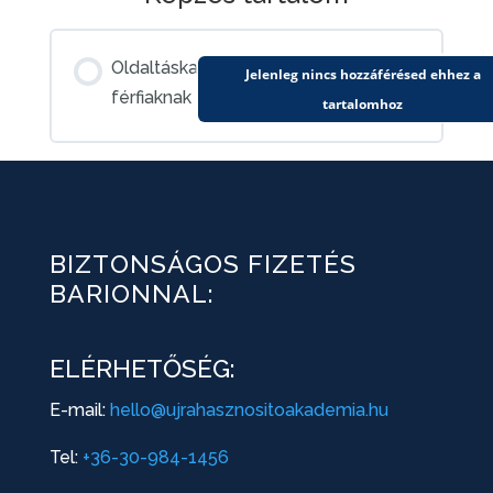
Oldaltáska
Jelenleg nincs hozzáférésed ehhez a
férfiaknak
tartalomhoz
BIZTONSÁGOS FIZETÉS
BARIONNAL:
ELÉRHETŐSÉG:
E-mail:
hello@ujrahasznositoakademia.hu
Tel:
+36-30-984-1456