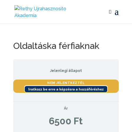
Oldaltáska férfiaknak
Jelenlegi állapot
NEM JELENTKEZTÉL
Iratkozz be erre a képzésra a hozzáféréshez
Ár
6500 Ft