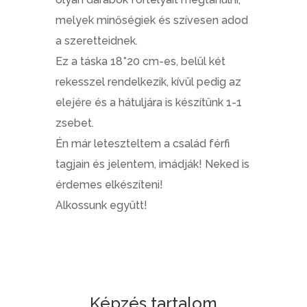
melyek minőségiek és szívesen adod
a szeretteidnek.
Ez a táska 18*20 cm-es, belül két
rekesszel rendelkezik, kívül pedig az
elejére és a hátuljára is készítünk 1-1
zsebet.
Én már leteszteltem a család férfi
tagjain és jelentem, imádják! Neked is
érdemes elkészíteni!
Alkossunk együtt!
Képzés tartalom