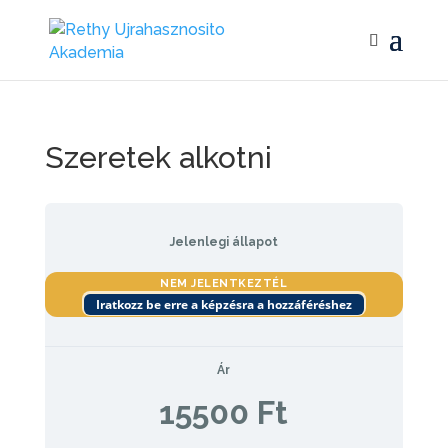
Szeretek alkotni
Jelenlegi állapot
NEM JELENTKEZTÉL
Iratkozz be erre a képzésra a hozzáféréshez
Ár
15500 Ft