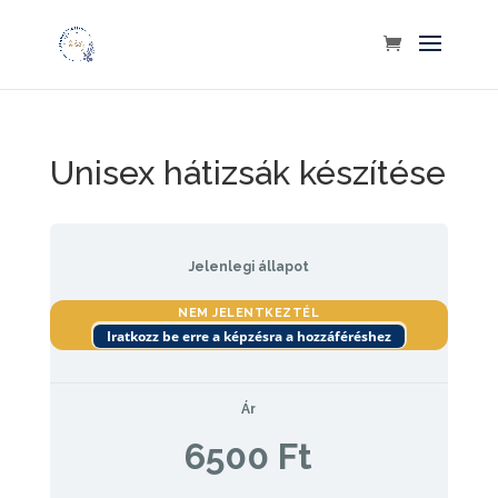
Unisex hátizsák készítése
Jelenlegi állapot
NEM JELENTKEZTÉL
Iratkozz be erre a képzésra a hozzáféréshez
Ár
6500 Ft