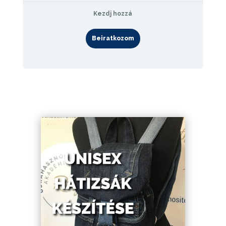
Kezdj hozzá
Beiratkozom