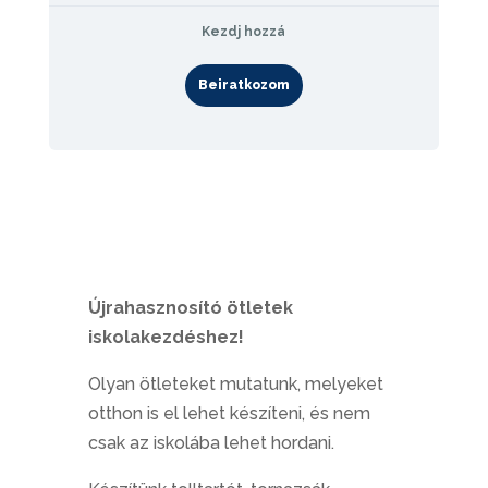
Kezdj hozzá
Beiratkozom
Újrahasznosító ötletek
iskolakezdéshez!
Olyan ötleteket mutatunk, melyeket
otthon is el lehet készíteni, és nem
csak az iskolába lehet hordani.