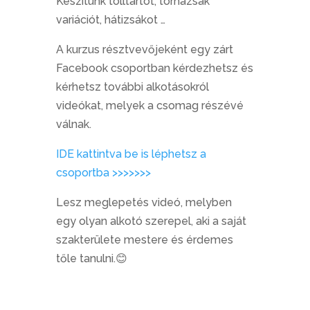
Készítünk tolltartót, tornazsák
variációt, hátizsákot …
A kurzus résztvevőjeként egy zárt
Facebook csoportban kérdezhetsz és
kérhetsz további alkotásokról
videókat, melyek a csomag részévé
válnak.
IDE kattintva be is léphetsz a
csoportba >>>>>>>
Lesz meglepetés videó, melyben
egy olyan alkotó szerepel, aki a saját
szakterülete mestere és érdemes
tőle tanulni.😊