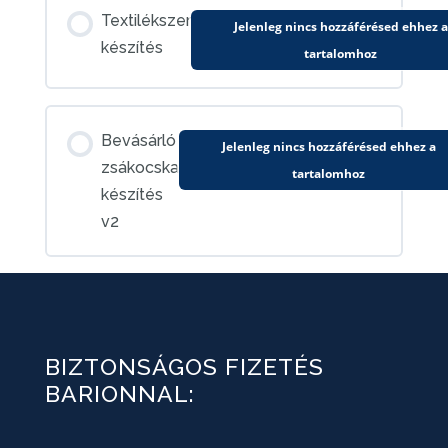
Textilékszer
Jelenleg nincs hozzáférésed ehhez a
készítés
tartalomhoz
Bevásárló
Jelenleg nincs hozzáférésed ehhez a
zsákocska
tartalomhoz
készítés
v2
BIZTONSÁGOS FIZETÉS
BARIONNAL: