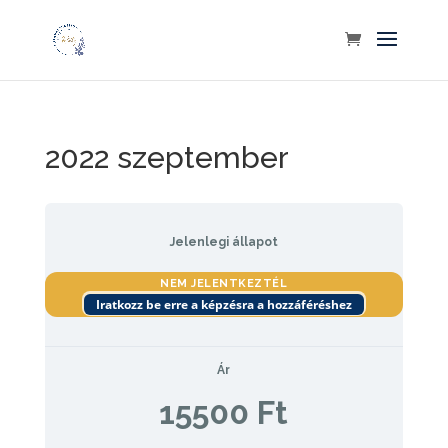
2022 szeptember
Jelenlegi állapot
NEM JELENTKEZTÉL
Iratkozz be erre a képzésra a hozzáféréshez
Ár
15500 Ft