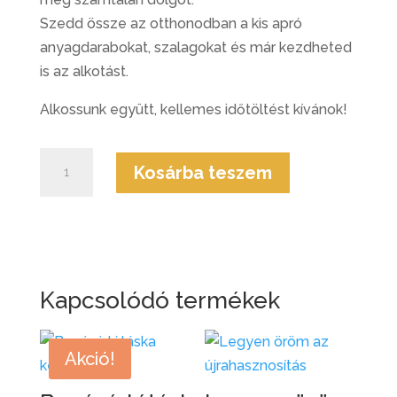
Szedd össze az otthonodban a kis apró
anyagdarabokat, szalagokat és már kezdheted
is az alkotást.
Alkossunk együtt, kellemes időtöltést kívánok!
20x20-
Kosárba teszem
as
tároló
készítése
mennyiség
Kapcsolódó termékek
Akció!