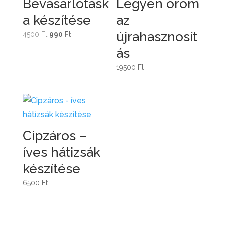
Bevásárlótásk
Legyen öröm
a készítése
az
újrahasznosít
Original
Current
4500
Ft
990
Ft
price
price
ás
was:
is:
19500
Ft
4500 Ft.
990 Ft.
Cipzáros –
íves hátizsák
készítése
6500
Ft