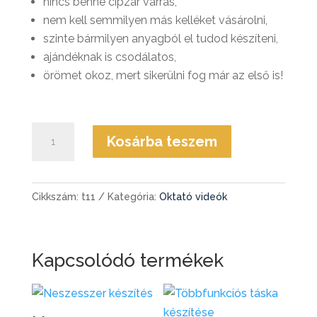
nincs benne cipzár varrás,
nem kell semmilyen más kelléket vásárolni,
szinte bármilyen anyagból el tudod készíteni,
ajándéknak is csodálatos,
örömet okoz, mert sikerülni fog már az első is!
Farmer-
Kosárba teszem
zsákvászon
táska
készítés
Cikkszám:
t11
Kategória:
Oktató videók
mennyiség
Kapcsolódó termékek