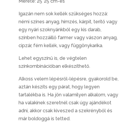
Mérete: 25*25 cm-es
Igazán nem sok kellék szükséges hozzá:
némi színes anyag, hímzés, kárpit, terítő vagy
egy nyári szoknyánkból egy kis darab,
színben hozzáillő farmer vagy vászon anyag,
cipzár, fém kellék, vagy függönykarika.
Lehet egyszínű is, de végtelen
színkombinációban elkészíthető.
Alkoss velem lépésről-lépésre, gyakorold be,
aztán készíts egy párat, hogy legyen
tartalékba is. Ha jön valamilyen alkalom, vagy
ha valakinek szeretnél csak úgy ajándékot
adni, akkor csak kiveszed a szekrényből és
már boldoggá is tetted.