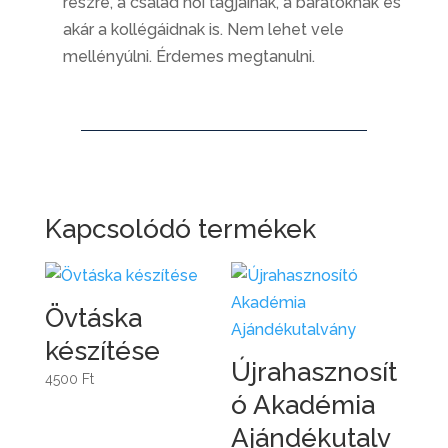
részre, a család női tagjainak, a barátoknak és
akár a kollégáidnak is. Nem lehet vele
mellényúlni. Érdemes megtanulni.
Kapcsolódó termékek
Övtáska
készítése
Újrahasznosít
4500
Ft
ó Akadémia
Ajándékutalv