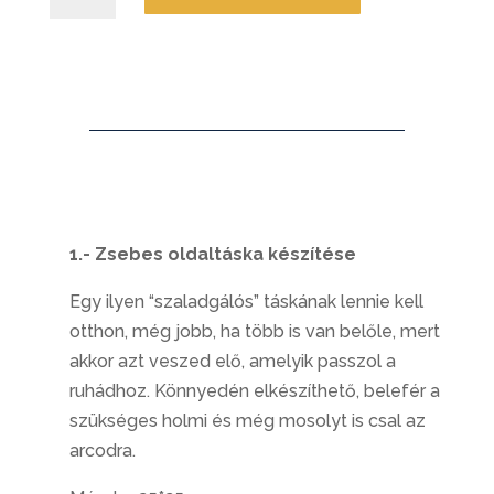
Variációk
mennyiség
1.- Zsebes oldaltáska készítése
Egy ilyen “szaladgálós” táskának lennie kell
otthon, még jobb, ha több is van belőle, mert
akkor azt veszed elő, amelyik passzol a
ruhádhoz. Könnyedén elkészíthető, belefér a
szükséges holmi és még mosolyt is csal az
arcodra.