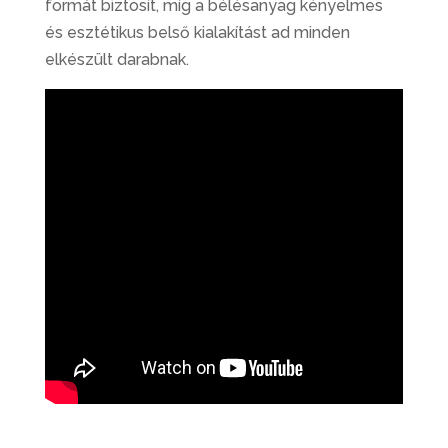
formát biztosít, míg a bélésanyag kényelmes
és esztétikus belső kialakítást ad minden
elkészült darabnak.