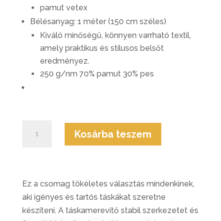
pamut vetex
Bélésanyag: 1 méter (150 cm széles)
Kiváló minőségű, könnyen varrható textil,
amely praktikus és stílusos belsőt
eredményez.
250 g/nm 70% pamut 30% pes
Táskamerevítő
Kosárba teszem
+
Bélés
mennyiség
Ez a csomag tökéletes választás mindenkinek,
aki igényes és tartós táskákat szeretne
készíteni. A táskamerevítő stabil szerkezetet és