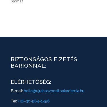
6900
Ft
BIZTONSÁGOS FIZETÉS
BARIONNAL:
ELÉRHETŐSÉG:
E-mail:
hello@ujrahasznositoakademia.hu
Tel:
+36-30-984-1456