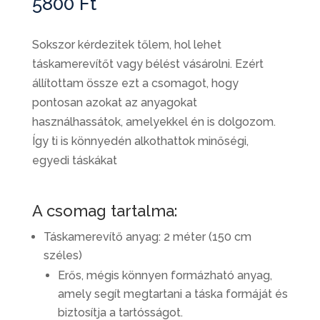
5800
Ft
Sokszor kérdezitek tőlem, hol lehet
táskamerevítőt vagy bélést vásárolni. Ezért
állítottam össze ezt a csomagot, hogy
pontosan azokat az anyagokat
használhassátok, amelyekkel én is dolgozom.
Így ti is könnyedén alkothattok minőségi,
egyedi táskákat
A csomag tartalma:
Táskamerevítő anyag: 2 méter (150 cm
széles)
Erős, mégis könnyen formázható anyag,
amely segít megtartani a táska formáját és
biztosítja a tartósságot.