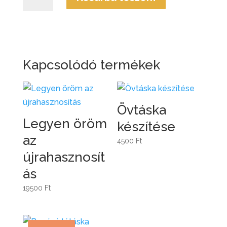
táska
készítése
mennyiség
Kapcsolódó termékek
Övtáska
Legyen öröm
készítése
az
4500
Ft
újrahasznosít
ás
19500
Ft