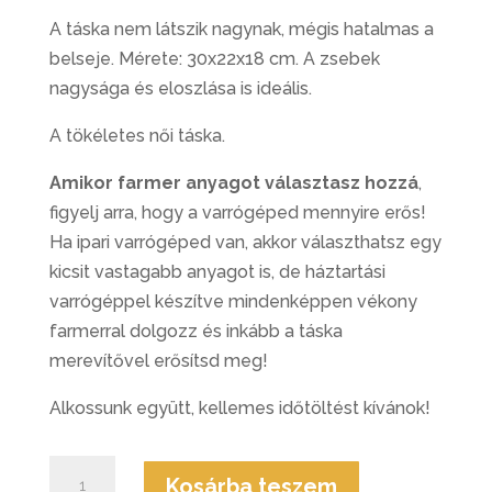
A táska nem látszik nagynak, mégis hatalmas a
belseje. Mérete: 30x22x18 cm. A zsebek
nagysága és eloszlása is ideális.
A tökéletes női táska.
Amikor farmer anyagot választasz hozzá
,
figyelj arra, hogy a varrógéped mennyire erős!
Ha ipari varrógéped van, akkor választhatsz egy
kicsit vastagabb anyagot is, de háztartási
varrógéppel készítve mindenképpen vékony
farmerral dolgozz és inkább a táska
merevítővel erősítsd meg!
Alkossunk együtt, kellemes időtöltést kívánok!
Téglatest
Kosárba teszem