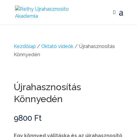
Kezdőlap
/
Oktató videók
/ Újrahasznosítás
Könnyedén
Újrahasznosítás
Könnyedén
9800
Ft
Egy könnyed válltáska és az újrahasznosító