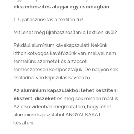
ékszerkészítés alapjai egy csomagban.
1. Újrahasznosítás a textilen túl!
Mit lehet még újrahasznosítani a textilen kívül?
Például alumínium kávékapszulát! Nekünk
itthon kotyogós kávéfőzőnk van, mellyel nem
termelünk szemetet és a zaccot
természetesen komposztáljuk. De nagyon sok
családnál van kapszulás kávéfőző.
Az alumínium kapszulákból lehet készíteni
ékszert, díszeket
és még sok minden mást is.
Az első videóban megmutatom, hogy lehet
alumínium kapszulából ANGYALKÁKAT
készíteni.