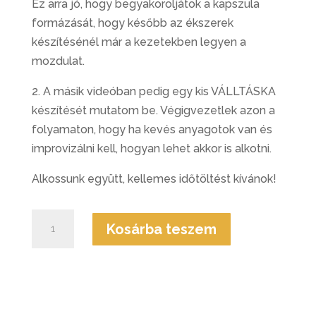
Ez arra jó, hogy begyakoroljátok a kapszula
formázását, hogy később az ékszerek
készítésénél már a kezetekben legyen a
mozdulat.
2. A másik videóban pedig egy kis VÁLLTÁSKA
készítését mutatom be. Végigvezetlek azon a
folyamaton, hogy ha kevés anyagotok van és
improvizálni kell, hogyan lehet akkor is alkotni.
Alkossunk együtt, kellemes időtöltést kívánok!
Újrahasznosítás
Kosárba teszem
Könnyedén
mennyiség