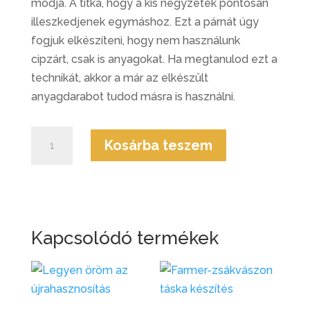
módja. A titka, hogy a kis négyzetek pontosan
illeszkedjenek egymáshoz. Ezt a párnát úgy
fogjuk elkészíteni, hogy nem használunk
cipzárt, csak is anyagokat. Ha megtanulod ezt a
technikát, akkor a már az elkészült
anyagdarabot tudod másra is használni.
Kockás
Kosárba teszem
díszpárna
készítése
mennyiség
Kapcsolódó termékek