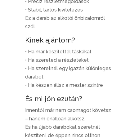
• Precíz részletmegoldások
• Stabil, tartós kivitelezés
Ez a darab az alkotói önbizalomról
szól.
Kinek ajánlom?
• Ha már készítettél táskákat
• Ha szereted a részleteket
• Ha szeretnél egy igazán különleges
darabot
• Ha készen állsz a mester szintre
És mi jön ezután?
Innentől már nem csomagot követsz
– hanem önállóan alkotsz.
És ha újabb darabokat szeretnél
készíteni, de éppen nincs otthon