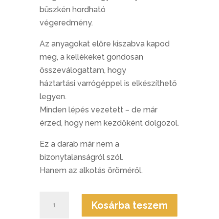
büszkén hordható
végeredmény.
Az anyagokat előre kiszabva kapod
meg, a kellékeket gondosan
összeválogattam, hogy
háztartási varrógéppel is elkészíthető
legyen.
Minden lépés vezetett – de már
érzed, hogy nem kezdőként dolgozol.
Ez a darab már nem a
bizonytalanságról szól.
Hanem az alkotás öröméről.
Többfunkciós
Kosárba teszem
táska