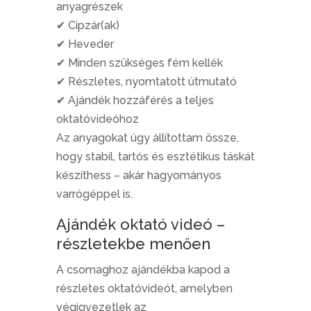
anyagrészek
✔ Cipzár(ak)
✔ Heveder
✔ Minden szükséges fém kellék
✔ Részletes, nyomtatott útmutató
✔ Ajándék hozzáférés a teljes
oktatóvideóhoz
Az anyagokat úgy állítottam össze,
hogy stabil, tartós és esztétikus táskát
készíthess – akár hagyományos
varrógéppel is.
Ajándék oktató videó –
részletekbe menően
A csomaghoz ajándékba kapod a
részletes oktatóvideót, amelyben
végigvezetlek az