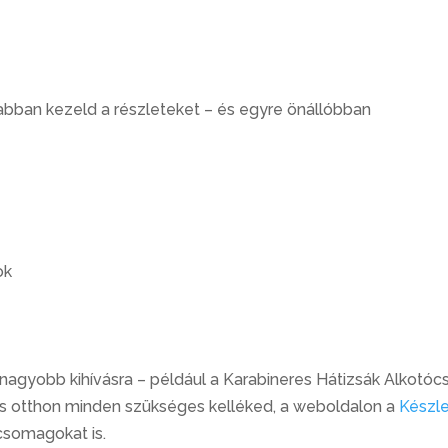
abban kezeld a részleteket – és egyre önállóbban
ok
 nagyobb kihívásra – például a Karabineres Hátizsák Alkotó
incs otthon minden szükséges kelléked, a weboldalon a
Készl
csomagokat is.