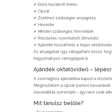
✔ Előre kiszabott bélés
✔ Cipzár
✔ Zsebhez szükséges anyagrész
✔ Heveder
✔ Minden szükséges fém kellék
✔ Részletes, nyomtatott útmutató
✔ Ajándék hozzáférés a teljes oktatóvid
Az anyagokat úgy válogattam össze, hogy s
hagyományos varrógéppel is.
Ajándék oktatóvideó – lépésr
A csomaghoz ajándékba kapod a részletes
Megmutatom a cipzár pontos bevarrását, a 
összeállítás sorrendjét – így nem csak el
Mit tanulsz belőle?