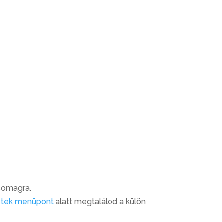
csomagra.
etek menüpont
alatt megtalálod a külön