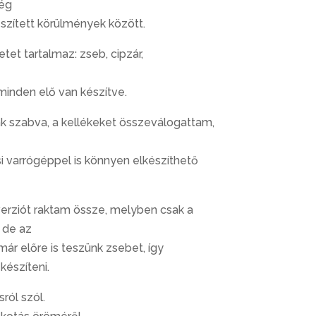
még
szített körülmények között.
tet tartalmaz: zseb, cipzár,
inden elő van készítve.
ak szabva, a kellékeket összeválogattam,
i varrógéppel is könnyen elkészíthető
rziót raktam össze, melyben csak a
 de az
ár előre is teszünk zsebet, így
észíteni.
ról szól.