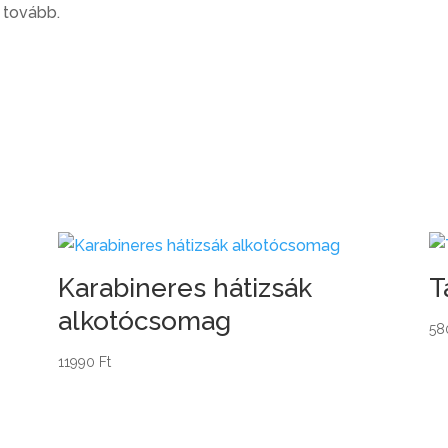
k tovább.
Karabineres hátizsák
T
alkotócsomag
5
11990
Ft