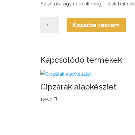
Az alkotás így nem áll meg – csak fejlődi
Zsebes
Kosárba teszem
válltáska
alkotócsomag
mennyiség
Kapcsolódó termékek
Cipzárak alapkészlet
10500
Ft