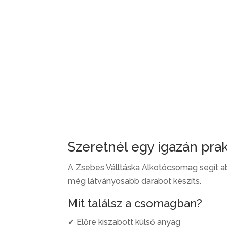
Szeretnél egy igazán prak
A Zsebes Válltáska Alkotócsomag segít ab
még látványosabb darabot készíts.
Mit találsz a csomagban?
✔ Előre kiszabott külső anyag