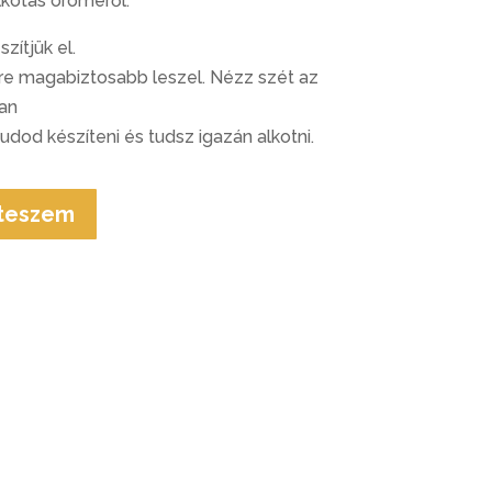
lkotás öröméről.
zítjük el.
e magabiztosabb leszel. Nézz szét az
an
udod készíteni és tudsz igazán alkotni.
 teszem