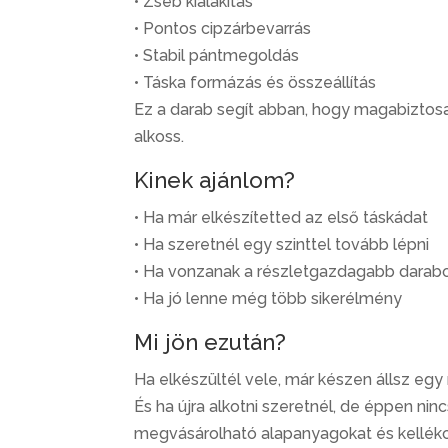
• Zseb kialakítás
• Pontos cipzárbevarrás
• Stabil pántmegoldás
• Táska formázás és összeállítás
Ez a darab segít abban, hogy magabiztos
alkoss.
Kinek ajánlom?
• Ha már elkészítetted az első táskádat
• Ha szeretnél egy szinttel tovább lépni
• Ha vonzanak a részletgazdagabb darab
• Ha jó lenne még több sikerélmény
Mi jön ezután?
Ha elkészültél vele, már készen állsz egy
És ha újra alkotni szeretnél, de éppen n
megvásárolható alapanyagokat és kellék