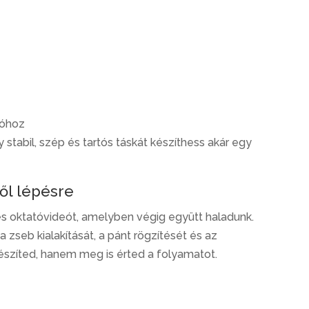
eóhoz
tabil, szép és tartós táskát készíthess akár egy
ől lépésre
 oktatóvideót, amelyben végig együtt haladunk.
zseb kialakítását, a pánt rögzítését és az
készíted, hanem meg is érted a folyamatot.