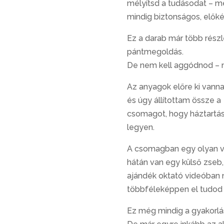
mélyítsd a tudásodat – 
mindig biztonságos, előké
Ez a darab már több részle
pántmegoldás.
De nem kell aggódnod – m
Az anyagok előre ki vann
és úgy állítottam össze a
csomagot, hogy háztartás
legyen.
A csomagban egy olyan ve
hátán van egy külső zseb,
ajándék oktató videóban m
többféleképpen el tudod k
Ez még mindig a gyakorlás