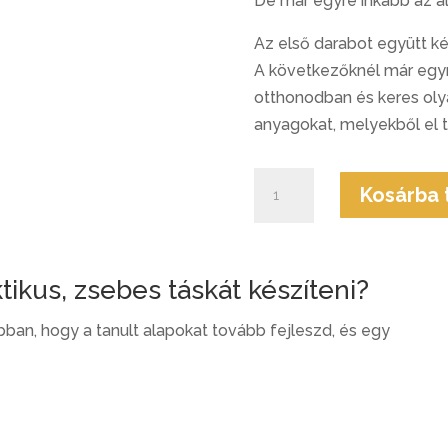
De már egyre inkább az a
Az első darabot együtt kés
A következőknél már egyr
otthonodban és keres oly
anyagokat, melyekből el t
Zsebes
Kosárba
válltáska
alkotócsomag
mennyiség
tikus, zsebes táskát készíteni?
ban, hogy a tanult alapokat tovább fejleszd, és egy