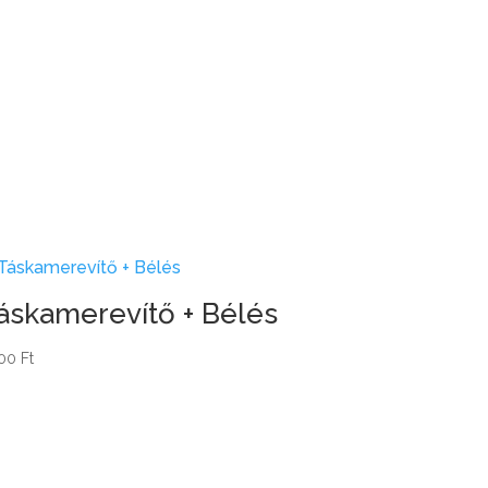
áskamerevítő + Bélés
800
Ft