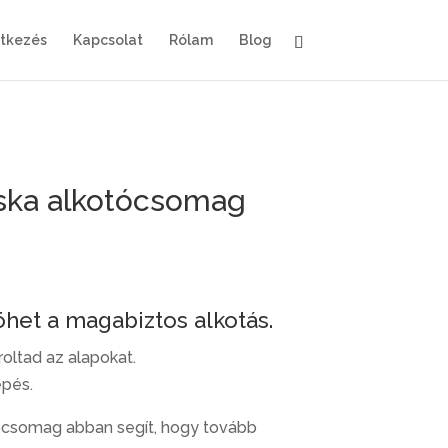
ntkezés
Kapcsolat
Rólam
Blog
áska alkotócsomag
öhet a magabiztos alkotás.
oltad az alapokat.
épés.
ócsomag abban segít, hogy tovább