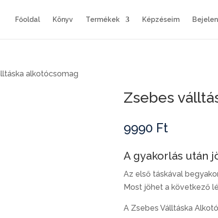
Főoldal
Könyv
Termékek
Képzéseim
Bejele
lltáska alkotócsomag
Zsebes vállt
9990
Ft
A gyakorlás után j
Az első táskával begyakor
Most jöhet a következő l
A Zsebes Válltáska Alkot