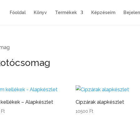
Főoldal
Könyv
Termékek
Képzéseim
Bejele
omag
lkotócsomag
kellékek – Alapkészlet
Cipzárak alapkészlet
0
Ft
10500
Ft