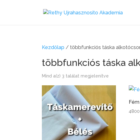
Kezdőlap
/ többfunkciós táska alkotócs
többfunkciós táska a
Sorted
Mind a(z) 3 találat megjelenítve
by
latest
Fém 
480