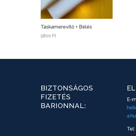
Táskamerevítő + Bélés
5800
Ft
BIZTONSÁGOS
EL
FIZETÉS
E-ma
BARIONNAL:
hel
a.hu
Tel: