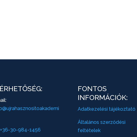
ÉRHETŐSÉG:
FONTOS
INFORMÁCIÓK:
il:
lo@ujrahasznositoakademi
Adatkezelési tájékoztató
Általános szerződési
+36-30-984-1456
feltételek