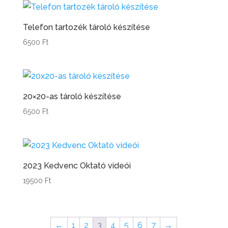
Telefon tartozék tároló készítése
6500
Ft
20×20-as tároló készítése
6500
Ft
2023 Kedvenc Oktató videói
19500
Ft
←
1
2
3
4
5
6
7
→