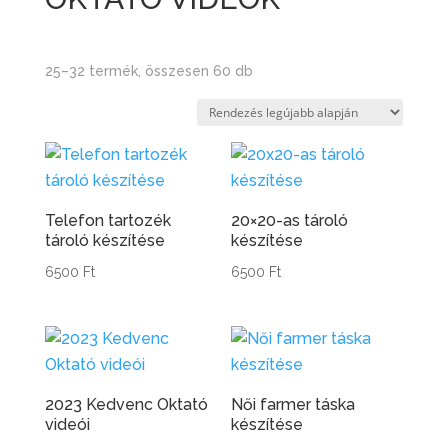
Sorted
25–32 termék, összesen 60 db
by
latest
Telefon tartozék
20×20-as tároló
tároló készítése
készítése
6500
Ft
6500
Ft
2023 Kedvenc Oktató
Női farmer táska
videói
készítése