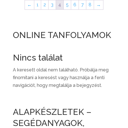
←
1
2
3
4
5
6
7
8
→
ONLINE TANFOLYAMOK
Nincs találat
A keresett oldal nem található. Próbálja meg
finomítani a keresést vagy használja a fenti
navigációt, hogy megtalálja a bejegyzést.
ALAPKÉSZLETEK –
SEGÉDANYAGOK,