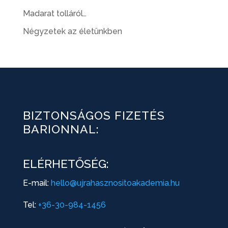
Madarat tolláról…
Négyzetek az életünkben
BIZTONSÁGOS FIZETÉS
BARIONNAL:
ELÉRHETŐSÉG:
E-mail:
hello@ujrahasznositoakademia.hu
Tel:
+36-30-984-1456