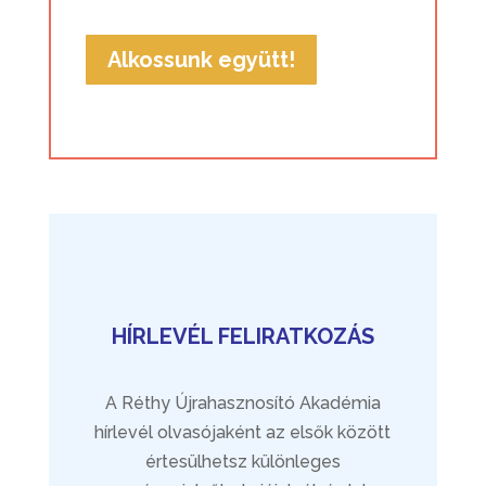
Alkossunk együtt!
HÍRLEVÉL FELIRATKOZÁS
A Réthy Újrahasznosító Akadémia
hírlevél olvasójaként az elsők között
értesülhetsz különleges