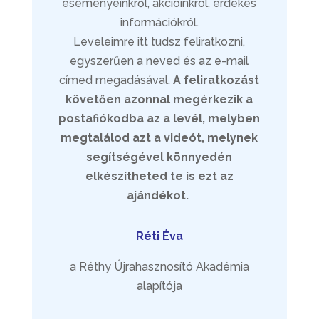
eseményeinkről, akcióinkról, érdekes
információkról.
Leveleimre itt tudsz feliratkozni,
egyszerűen a neved és az e-mail
címed megadásával.
A feliratkozást
követően azonnal megérkezik a
postafiókodba az a levél, melyben
megtalálod azt a videót, melynek
segítségével könnyedén
elkészítheted te is ezt az
ajándékot.
Réti Éva
a Réthy Újrahasznosító Akadémia
alapítója