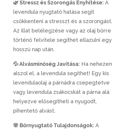
🌿 Stressz és Szorongás Enyhítése:
A
levendula nyugtató hatása segít
csökkenteni a stresszt és a szorongást.
Az illat belélegzése vagy az olaj bőrre
történő felvitele segíthet ellazulni egy
hosszú nap után.
💦 Alvásminőség Javítása:
Ha nehezen
alszol el, a levendula segíthet! Egy kis
levendulaolaj a párnádra csepegtetve
vagy levendula zsákocskát a párna alá
helyezve elősegítheti a nyugodt,
pihentető alvást.
🌸 Bőrnyugtató Tulajdonságok:
A