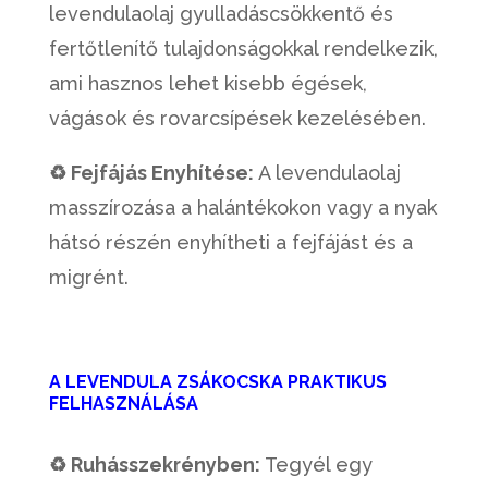
levendulaolaj gyulladáscsökkentő és
fertőtlenítő tulajdonságokkal rendelkezik,
ami hasznos lehet kisebb égések,
vágások és rovarcsípések kezelésében.
♻ Fejfájás Enyhítése:
A levendulaolaj
masszírozása a halántékokon vagy a nyak
hátsó részén enyhítheti a fejfájást és a
migrént.
A LEVENDULA ZSÁKOCSKA PRAKTIKUS
FELHASZNÁLÁSA
♻ Ruhásszekrényben:
Tegyél egy