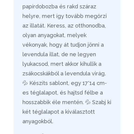
papírdobozba és rakd száraz
helyre, mert így tovább megőrzi
az illatát. Keress, az otthonodba,
olyan anyagokat, melyek
vékonyak, hogy át tudjon jönni a
levendula illat, de ne legyen
lyukacsod, mert akkor kihullik a
zsákocskákból a levendula virág.
💦 Készíts sablont, egy 17*14 cm-
es téglalapot, és hajtsd félbe a
hosszabbik éle mentén. 💦 Szabj ki
két téglalapot a kiválasztott
anyagokból.