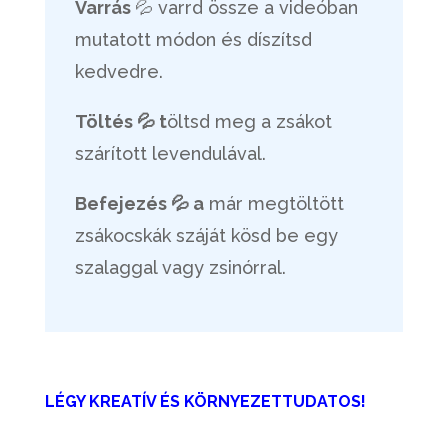
Varrás
💦 varrd össze a videóban
mutatott módon és díszítsd
kedvedre.
Töltés 💦 t
öltsd meg a zsákot
szárított levendulával.
Befejezés 💦 a
már megtöltött
zsákocskák száját kösd be egy
szalaggal vagy zsinórral.
LÉGY KREATÍV ÉS KÖRNYEZETTUDATOS!