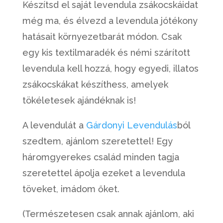
Készítsd el saját levendula zsákocskáidat
még ma, és élvezd a levendula jótékony
hatásait környezetbarát módon. Csak
egy kis textilmaradék és némi szárított
levendula kell hozzá, hogy egyedi, illatos
zsákocskákat készíthess, amelyek
tökéletesek ajándéknak is!
A levendulát a
Gárdonyi Levendulás
ból
szedtem, ajánlom szeretettel! Egy
háromgyerekes család minden tagja
szeretettel ápolja ezeket a levendula
töveket, imádom őket.
(Természetesen csak annak ajánlom, aki