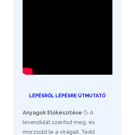
LÉPÉSRŐL LÉPÉSRE ÚTMUTATÓ
Anyagok Előkészítése
💦 A
levendulát szárítsd meg, és
morzsold le a virágait. Tedd