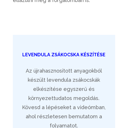
ellazulni még a forgalomban is.
LEVENDULA ZSÁKOCSKA KÉSZÍTÉSE
Az újrahasznosított anyagokból
készült levendula zsákocskák
elkészítése egyszerű és
környezettudatos megoldás.
Kövesd a lépéseket a videómban,
ahol részletesen bemutatom a
folyamatot.