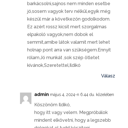
barkácsolni,sajnos nem minden esetbe
jó,sosem vagyok terv nélkül,egyik még
készül már a kővetkezőn godolkodom.
Ez azért rossz kicsit mert szorgalmas
elpakoló vagyok,nem dobok el
semmit,amibe látok valamit mert lehet
holnap pont arra van szükségem.Ennyit
rólam.Jó munkát ,sok szép ötletet
kívánok,Szeretettel,Ildikó
Válasz
admin
május 4, 2024-n 6:44 du. közelében
Köszönöm Ildikó,
hogy itt vagy velem. Megpróbálok
mindent elkövetni, hogy a legszebb
dolgokat el tudd készíteni.