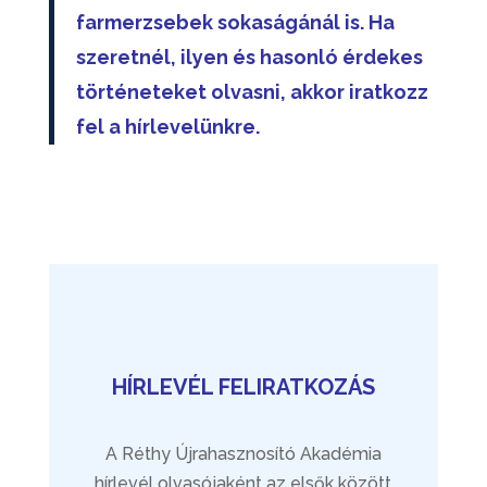
farmerzsebek sokaságánál is.
Ha
szeretnél, ilyen és hasonló érdekes
történeteket olvasni, akkor iratkozz
fel a hírlevelünkre.
HÍRLEVÉL FELIRATKOZÁS
A Réthy Újrahasznosító Akadémia
hírlevél olvasójaként az elsők között