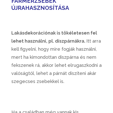
FARMERZSEBEK
ÚJRAHASZNOSÍTÁSA
Lakásdekorációnak is tökéletesen fel
lehet használni, pl. díszpárnákra.
Itt arra
kell figyelni, hogy mire fogják használni,
mert ha kimondottan díszpárna és nem
fekszenek rá, akkor lehet elrugaszkodni a
valóságtól, lehet a párnát díszíteni akár
szegecses zsebekkel is.
Ha a családban még vannak kis