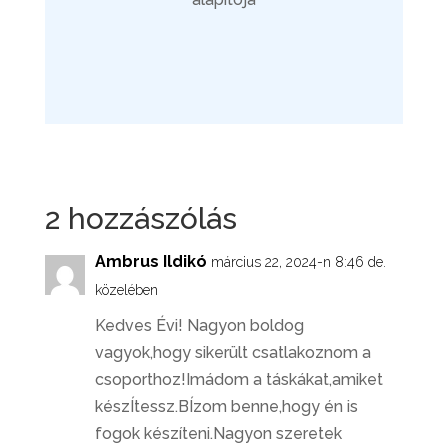
2 hozzászólás
Ambrus Ildikó
március 22, 2024-n 8:46 de.
közelében
Kedves Évi! Nagyon boldog
vagyok,hogy sikerült csatlakoznom a
csoporthoz!Imádom a táskákat,amiket
készÍtessz.BÍzom benne,hogy én is
fogok készíteni.Nagyon szeretek