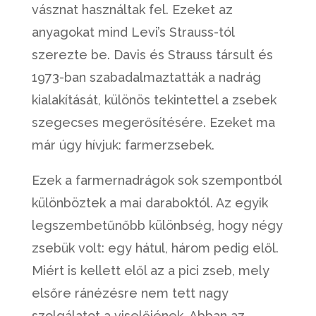
vásznat használtak fel. Ezeket az
anyagokat mind Levi’s Strauss-tól
szerezte be. Davis és Strauss társult és
1973-ban szabadalmaztatták a nadrág
kialakítását, különös tekintettel a zsebek
szegecses megerősítésére. Ezeket ma
már úgy hívjuk: farmerzsebek.
Ezek a farmernadrágok sok szempontból
különböztek a mai daraboktól. Az egyik
legszembetűnőbb különbség, hogy négy
zsebük volt: egy hátul, három pedig elől.
Miért is kellett elől az a pici zseb, mely
elsőre ránézésre nem tett nagy
szolgálatot a viselőjének. Abban az