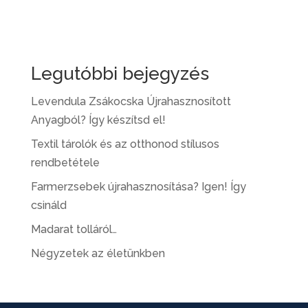
Legutóbbi bejegyzés
Levendula Zsákocska Újrahasznosított
Anyagból? Így készítsd el!
Textil tárolók és az otthonod stílusos
rendbetétele
Farmerzsebek újrahasznosítása? Igen! Így
csináld
Madarat tolláról…
Négyzetek az életünkben