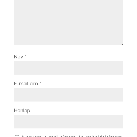
Név
*
E-mail cím
*
Honlap