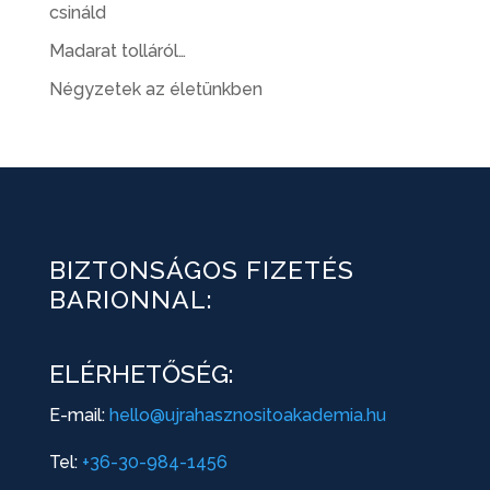
csináld
Madarat tolláról…
Négyzetek az életünkben
BIZTONSÁGOS FIZETÉS
BARIONNAL:
ELÉRHETŐSÉG:
E-mail:
hello@ujrahasznositoakademia.hu
Tel:
+36-30-984-1456