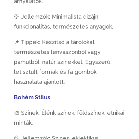
árnyalatok.
💦 Jellemzők: Minimalista dizájn,
funkcionalitás, természetes anyagok.
📌 Tippek: Készítsd a tárolókat
természetes lenvászonból vagy
pamutból, natúr színekkel. Egyszerű,
letisztult formák és fa gombok
használata ajánlott.
Bohém Stílus
🎨 Színek: Élénk színek, földszínek, etnikai
minták.
💦 Jellemzők: Színes, eklektikus,