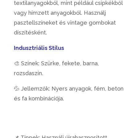
textilanyagokból, mint például csipkékből
vagy hímzett anyagokból. Használj
pasztellszíneket és vintage gombokat
díszítésként.
Indusztriális Stílus
🎨 Színek: Szürke, fekete, barna,
rozsdaszín.
💦 Jellemzők: Nyers anyagok, fém, beton
és fa kombinációja.
📌 Tippek: Használj újrahasznosított