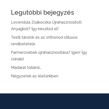
Legutóbbi bejegyzés
Levendula Zsákocska Újrahasznosított
Anyagból? Így készítsd el!
Textil tárolók és az otthonod stílusos
rendbetétele
Farmerzsebek újrahasznosítása? Igen! Így
csináld
Madarat tolláról…
Négyzetek az életünkben