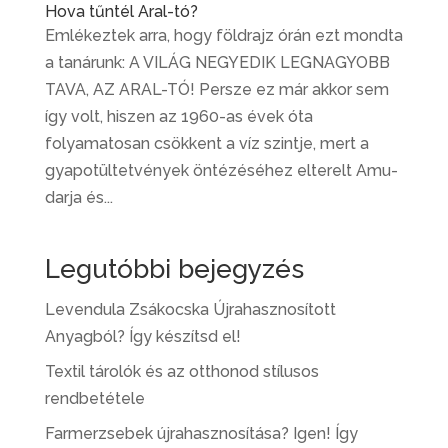
Hova tűntél Aral-tó?
Emlékeztek arra, hogy földrajz órán ezt mondta
a tanárunk: A VILÁG NEGYEDIK LEGNAGYOBB
TAVA, AZ ARAL-TÓ! Persze ez már akkor sem
így volt, hiszen az 1960-as évek óta
folyamatosan csökkent a víz szintje, mert a
gyapotültetvények öntézéséhez elterelt Amu-
darja és...
Legutóbbi bejegyzés
Levendula Zsákocska Újrahasznosított
Anyagból? Így készítsd el!
Textil tárolók és az otthonod stílusos
rendbetétele
Farmerzsebek újrahasznosítása? Igen! Így