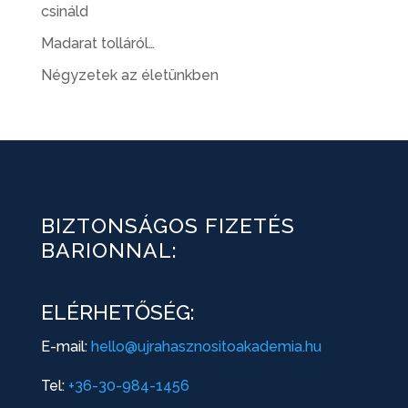
csináld
Madarat tolláról…
Négyzetek az életünkben
BIZTONSÁGOS FIZETÉS
BARIONNAL:
ELÉRHETŐSÉG:
E-mail:
hello@ujrahasznositoakademia.hu
Tel:
+36-30-984-1456